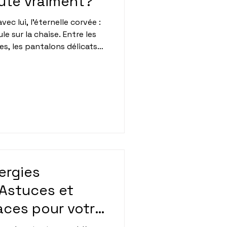
ûte vraiment?
vec lui, l'éternelle corvée :
le sur la chaise. Entre les
es, les pantalons délicats
epassage est statistiquement
 les plus détestées et les
 actifs. Pourtant,
soirées ou ses week-ends
confiant cette mission à une
tien ménager, vous gagne
lergies
Astuces et
aces pour votre
cile