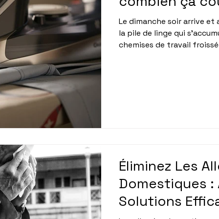
□
combien ça co
Le dimanche soir arrive et a
la pile de linge qui s'accumu
chemises de travail froissé
et les parures de lit, le r
l'une des tâches ménagères
plus chronophages pour les
continuer à sacrifier ses 
n'est pas une fatalité. En 
professionnelle de l'entre
Éliminez Les Al
Domestiques : 
Solutions Effic
Ménage à Domi