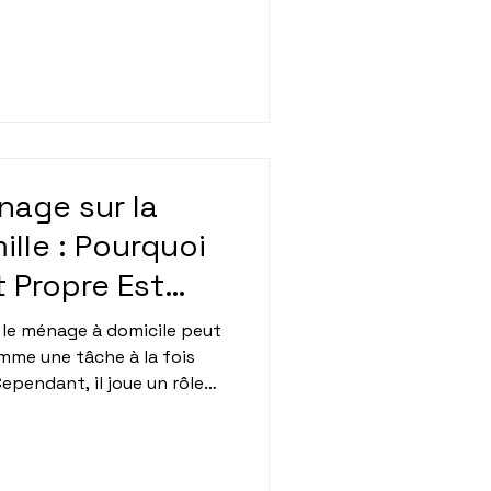
ier cette tâche à un
tant de connaître les
nt réduire l'efficacité de
rticle, nous allons explorer
u ménage, pour que votre
ueillant. Que vous soyez à
nage sur la
ille : Pourquoi
 Propre Est
 le ménage à domicile peut
mme une tâche à la fois
ependant, il joue un rôle
 bien-être de toute la
nées, de nombreuses études
ance d'un environnement
fants. Dans cet article,