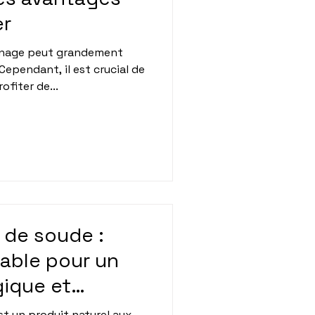
er
nage peut grandement
 Cependant, il est crucial de
ofiter de...
 de soude :
nsable pour un
ique et
t un produit naturel aux