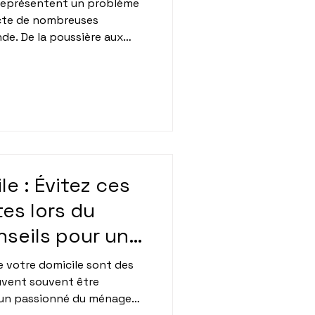
 représentent un problème
cte de nombreuses
de. De la poussière aux
 par les moisissures et le
vent causer des réactions
cle, nous allons explorer
omestiques, les symptômes
es efficaces pour les
 un parent à la recherche
e : Évitez ces
es lors du
nseils pour un
ccable !
e votre domicile sont des
uvent souvent être
 un passionné du ménage