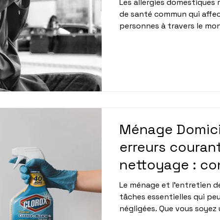
Les allergies domestiques
de santé commun qui affe
personnes à travers le mon
poils d’animaux, en passant
pollen, ces allergènes peu
désagréables. Dans cet arti
les causes des allergies d
à surveiller et des stratégi
combattre. Que vous soyez
de solutions sécurisées d
Ménage Domicil
erreurs courant
nettoyage : co
entretien impe
Le ménage et l'entretien d
tâches essentielles qui pe
négligées. Que vous soyez