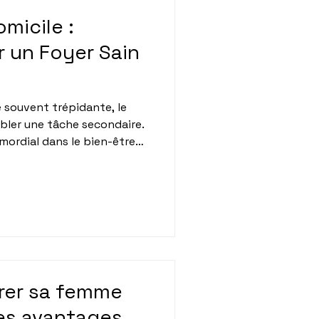
micile :
r un Foyer Sain
 souvent trépidante, le
ler une tâche secondaire.
imordial dans le bien-être
a propreté de notre
t une question esthétique ;
 notre qualité de vie. Cet
ortance de l'entretien
uoi il est essentiel de
 propre et organisé.
rer sa femme
es avantages