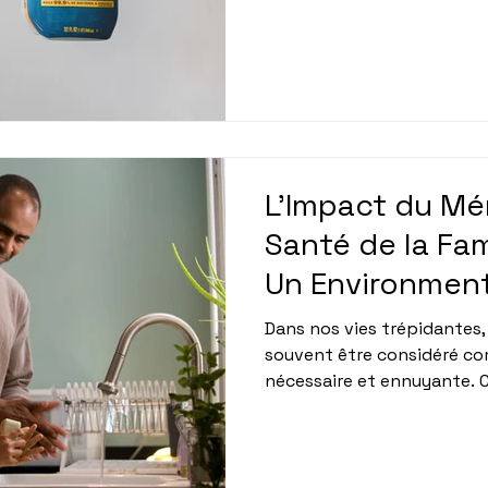
ou que vous préfériez conf
professionnel, il est impor
erreurs courantes qui peuve
votre nettoyage. Dans cet a
les pièges à éviter lors d
espace reste propre et acc
Dijon ou ailleurs, ces c
L'Impact du Mé
Santé de la Fam
Un Environment
Essentiel
Dans nos vies trépidantes,
souvent être considéré co
nécessaire et ennuyante. C
crucial dans la santé et le
famille. Ces dernières an
ont mis en avant l'import
propre, surtout pour les en