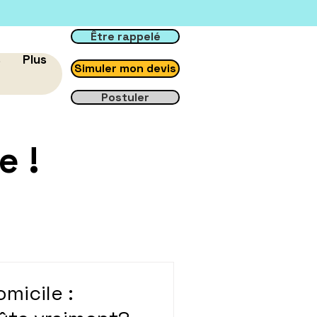
Être rappelé
s
Plus
Simuler mon devis
Postuler
e !
micile :