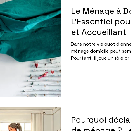
Le Ménage à Do
L'Essentiel pou
et Accueillant
Dans notre vie quotidienne
ménage domicile peut semb
Pourtant, il joue un rôle pr
de notre environnement. L
maison n'est pas seulemen
elle impacte notre santé et
article se penche sur l'imp
maison, en expliquant pourq
maintenir un espace de vie
Pourquoi décla
de ménage ? L