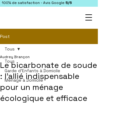
100% de satisfaction - Avis Google
5/5
Post
Tous
Audrey Brançon
Tous
Le bicarbonate de soude
Garde d'Enfants à Domicile
: l'allié indispensable
Ménage à Domicile
pour un ménage
écologique et efficace