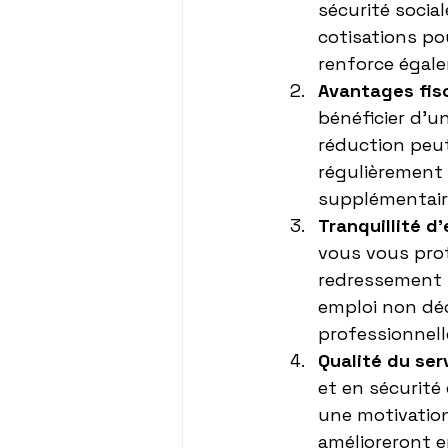
sécurité socia
cotisations pou
renforce égale
Avantages fis
bénéficier d'u
réduction peut
régulièrement 
supplémentaires
Tranquillité d'
vous vous prot
redressement fi
emploi non déc
professionnell
Qualité du ser
et en sécurité
une motivation
amélioreront en