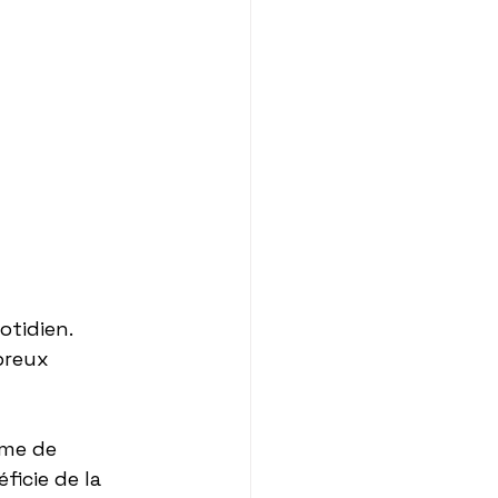
tidien. 
breux 
mme de 
ficie de la 