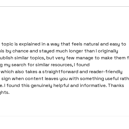
Éliminez Les Allergies
Ména
Domestiques : Astuces et
ces 
Solutions Efficaces pour
du n
votre Ménage à Domicile
pour
impe
 topic is explained in a way that feels natural and easy to 
is by chance and stayed much longer than I originally 
publish similar topics, but very few manage to make them f
g my search for similar resources, I found 
, which also takes a straightforward and reader-friendly 
d sign when content leaves you with something useful rath
e. I found this genuinely helpful and informative. Thanks 
ghts.