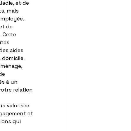
adie, et de 
s, mais 
 employée.
et de 
 Cette 
ites 
des aides 
 domicile.
e ménage, 
de 
és à un 
otre relation 
s valorisée 
engagement et 
ions qui 