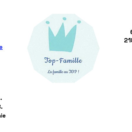
21
e
.
.
ie