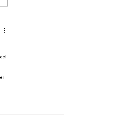
ge Domicile : Évitez
erreurs courantes lors
ettoyage : conseils
 un entretien
ccable !
eel 
er 