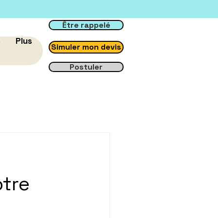
Être rappelé
s
Plus
Simuler mon devis
Postuler
tre