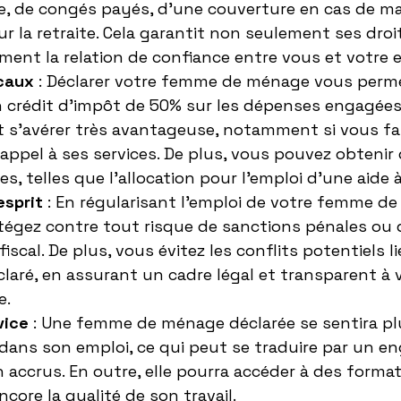
le, de congés payés, d'une couverture en cas de mal
r la retraite. Cela garantit non seulement ses droit
ment la relation de confiance entre vous et votre
caux
 : Déclarer votre femme de ménage vous perm
n crédit d'impôt de 50% sur les dépenses engagées.
 s'avérer très avantageuse, notamment si vous fa
appel à ses services. De plus, vous pouvez obtenir 
, telles que l'allocation pour l'emploi d'une aide à
esprit
 : En régularisant l'emploi de votre femme d
égez contre tout risque de sanctions pénales ou 
scal. De plus, vous évitez les conflits potentiels li
laré, en assurant un cadre légal et transparent à v
e.
vice
 : Une femme de ménage déclarée se sentira plu
 dans son emploi, ce qui peut se traduire par un 
 accrus. En outre, elle pourra accéder à des format
core la qualité de son travail.