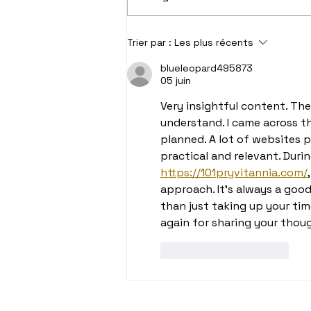
Repassage à domicile :
Trier par :
Les plus récents
combien ça coûte
vraiment?
blueleopard495873
05 juin
Very insightful content. The
understand. I came across th
planned. A lot of websites 
practical and relevant. Durin
https://101pryvitannia.com/
approach. It's always a goo
than just taking up your tim
again for sharing your thou
J'aime
Répondre