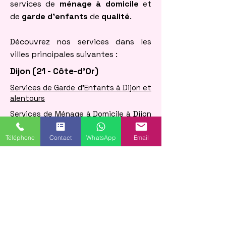
services de
ménage à domicile
et
de
garde d'enfants
de
qualité
.
Découvrez nos services dans les
villes principales suivantes :
​Dijon (21 - Côte-d'Or)
​Services de Garde d'Enfants à Dijon et
alentours
​Services de Ménage à Domicile à Dijon
et alentours
Téléphone
Contact
WhatsApp
Email
​Besançon (25 - Doubs)
​Services de Ménage à Domicile à
Besançon et alentours
​Services de Garde d'Enfants à
Besançon et alentours
Dole (39 - Jura)
​Services de Ménage à Domicile à Dole