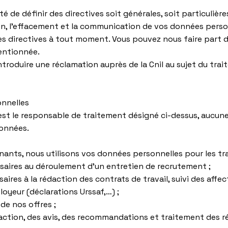
é de définir des directives soit générales, soit particulières
on, l’effacement et la communication de vos données perso
 directives à tout moment. Vous pouvez nous faire part de 
mentionnée.
introduire une réclamation auprès de la Cnil au sujet du tr
onnelles
est le responsable de traitement désigné ci-dessus, aucun
données.
enants, nous utilisons vos données personnelles pour les t
saires au déroulement d’un entretien de recrutement ;
ires à la rédaction des contrats de travail, suivi des affec
oyeur (déclarations Urssaf,…) ;
de nos offres ;
faction, des avis, des recommandations et traitement des r