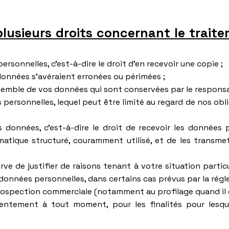
plusieurs droits concernant le trai
rsonnelles, c’est-à-dire le droit d’en recevoir une copie ;
s données s’avéraient erronées ou périmées ;
ensemble de vos données qui sont conservées par le respons
s personnelles, lequel peut être limité au regard de nos obl
os données, c’est-à-dire le droit de recevoir les données
matique structuré, couramment utilisé, et de les transme
rve de justifier de raisons tenant à votre situation partic
données personnelles, dans certains cas prévus par la régl
rospection commerciale (notamment au profilage quand il es
sentement à tout moment, pour les finalités pour lesqu