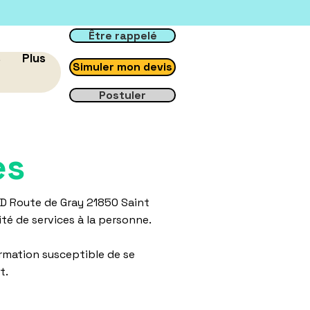
Être rappelé
s
Plus
Simuler mon devis
Postuler
es
0D Route de Gray 21850 Saint
ité de services à la personne.
rmation susceptible de se
t.