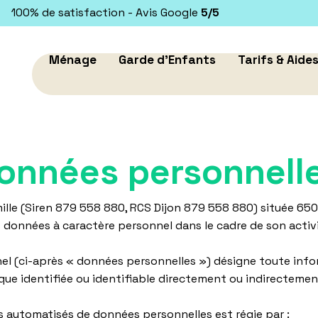
100% de satisfaction - Avis Google
5/5
Ménage
Garde d'Enfants
Tarifs & Aide
onnées personnell
amille (Siren 879 558 880, RCS Dijon 879 558 880) située 65
des données à caractère personnel dans le cadre de son activ
l (ci-après « données personnelles ») désigne toute info
ue identifiée ou identifiable directement ou indirectemen
 automatisés de données personnelles est régie par :