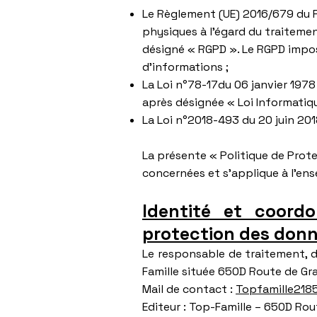
Le Règlement (UE) 2016/679 du P
physiques à l’égard du traitemen
désigné « RGPD ». Le RGPD impo
d’informations ;
La Loi n°78-17du 06 janvier 1978 r
après désignée « Loi Informatiqu
La Loi n°2018-493 du 20 juin 201
La présente « Politique de Prot
concernées et s’applique à l’ens
Identité et coord
protection des donn
Le responsable de traitement, 
Famille située 650D Route de Gra
Mail de contact :
Topfamille21
Editeur : Top-Famille – 650D Rou