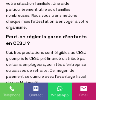
votre situation familiale. Une aide
particulièrement utile aux familles
nombreuses. Nous vous transmettons
chaque mois l'attestation à envoyer à votre
organisme.
Peut-on régler la garde d'enfants
en CESU ?
Oui. Nos prestations sont éligibles au CESU,
y compris le CESU préfinancé distribué par
certains employeurs, comités d'entreprise
ou caisses de retraite. Ce moyen de
paiement se cumule avec l'avantage fiscal
du crédit d'impôt.
À partir de quel âge, et combien
Téléphone
Contact
WhatsApp
Email
d'enfants une nounou peut-elle
garder à Nevers ?
Nos services de garde d'enfants à domicile
s'adressent aux enfants de plus de 3 ans.
Une même nounou peut prendre en charge
une fratrie complète, y compris une famille