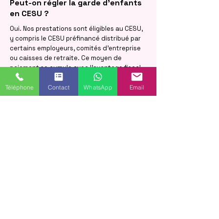
Peut-on régler la garde d'enfants
en CESU ?
Oui. Nos prestations sont éligibles au CESU,
y compris le CESU préfinancé distribué par
certains employeurs, comités d'entreprise
ou caisses de retraite. Ce moyen de
paiement se cumule avec l'avantage fiscal
du crédit d'impôt.
Téléphone
Contact
WhatsApp
Email
À partir de quel âge gardez-vous
les enfants ?
Nos services de garde d'enfants à domicile
s'adressent aux enfants de plus de 3 ans,
de la maternelle à l'école primaire et au-
delà. Que vous ayez un enfant unique ou
une fratrie de trois, nous adaptons chaque
intervention à leur âge et à leurs besoins,
comme pour la plupart de nos familles
chalonnaises.
En quoi la garde d'enfants à
domicile se distingue-t-elle de