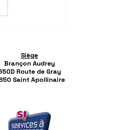
ge à domicile et
e d'enfants : quelle
tion choisir pour
lifier votre quotidien ?
Siège
Brançon Audrey
650D Route de Gray
850 Saint Apollinaire