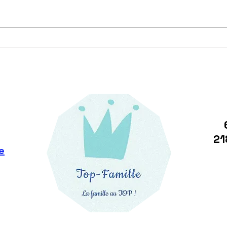
Profitez de votre avantage
Ména
fiscal immédiatement
gard
grâce à l'avance immédiate
solu
de crédit d'impôt
simp
21
e