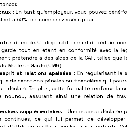
tances.
caux
 : En tant qu'employeur, vous pouvez bénéfici
alent à 50% des sommes versées pour l
nts à domicile. Ce dispositif permet de réduire co
 garde tout en étant en conformité avec la légi
ent prétendre à des aides de la CAF, telles que 
 du Mode de Garde (CMG).
'esprit et relations apaisées
 : En régularisant la s
sque de sanctions pénales ou financières qui pourr
n déclaré. De plus, cette formalité renforce la co
 nounou, assurant ainsi une relation de travai
ervices supplémentaires
 : Une nounou déclarée pe
s continues, ce qui lui permet de développer 
 d'offrir un meilleur service à vos enfants. Cel