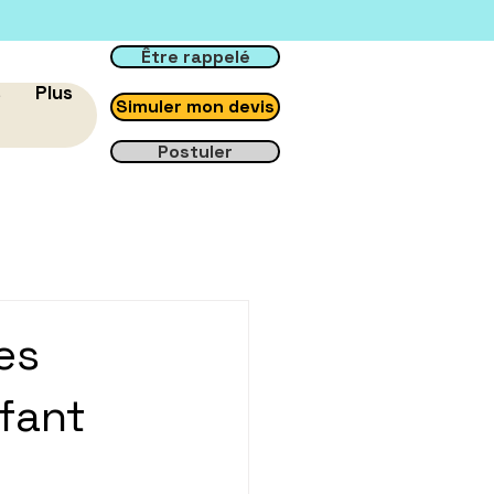
Être rappelé
s
Plus
Simuler mon devis
Postuler
es
fant