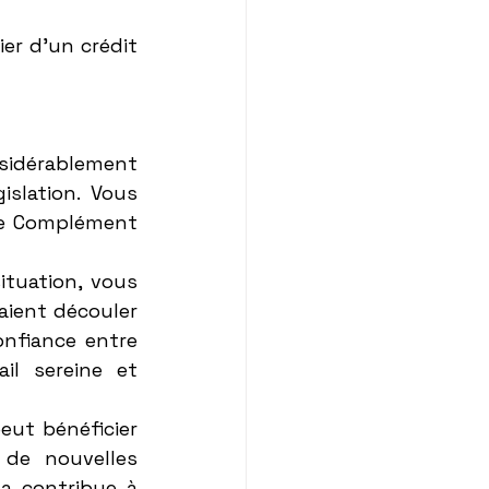
er d'un crédit 
nsidérablement 
slation. Vous 
le Complément 
ituation, vous 
aient découler 
nfiance entre 
l sereine et 
ut bénéficier 
de nouvelles 
a contribue à 