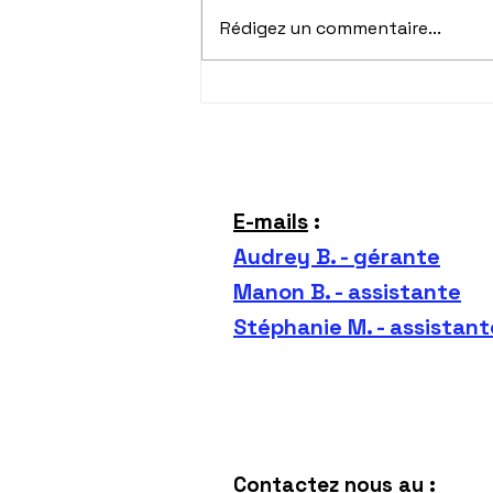
Rédigez un commentaire...
Cumuler CMG de la CAF et
crédit d'impôt : quel est le
coût réel d'une garde
d'enfants à domicile et
sortie d'école
E-mails
:
Audrey B. - gérante
Manon B. - assistante
Stéphanie M. - assistant
Contactez nous au
: