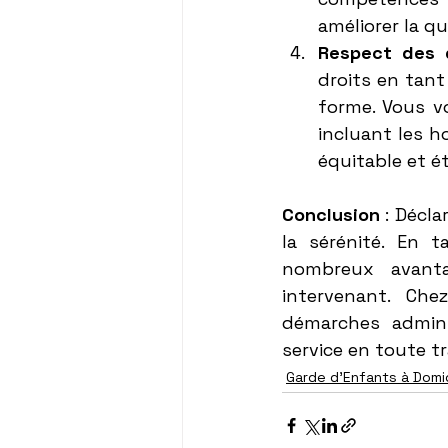
améliorer la qu
Respect des d
droits en tant
forme. Vous vo
incluant les h
équitable et é
Conclusion
 : Décla
la sérénité. En t
nombreux avanta
intervenant. Ch
démarches admini
service en toute tr
Garde d'Enfants à Domic