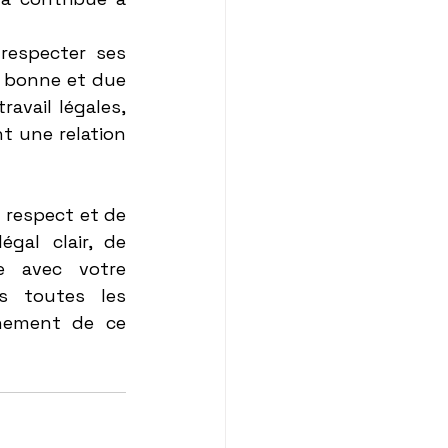
respecter ses 
n bonne et due 
avail légales, 
t une relation 
u respect et de 
gal clair, de 
 avec votre 
 toutes les 
nement de ce 