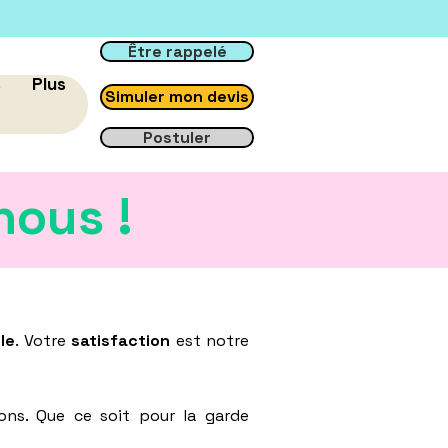
Être rappelé
s
Plus
Simuler mon devis
Postuler
nous !
le
. Votre
satisfaction
est notre
ons. Que ce soit pour la garde