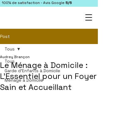
100% de satisfaction - Avis Google
5/5
Post
Tous
Audrey Brançon
Tous
Le Ménage à Domicile :
Garde d'Enfants à Domicile
L'Essentiel pour un Foyer
Ménage à Domicile
Sain et Accueillant