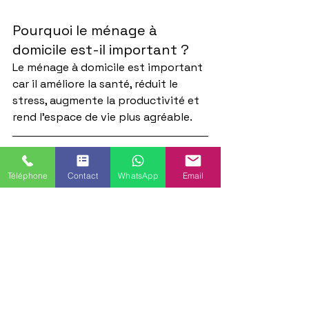
Pourquoi le ménage à 
domicile est-il important ?
Le ménage à domicile est important 
car il améliore la santé, réduit le 
stress, augmente la productivité et 
rend l'espace de vie plus agréable.
Quels sont les principaux 
aspects du ménage à 
Téléphone
Contact
WhatsApp
Email
domicile ?
Les principaux aspects incluent le 
nettoyage, l'entretien du linge, 
l'organisation de l'espace et la garde 
d'enfants à domicile.
Quelles sont quelques 