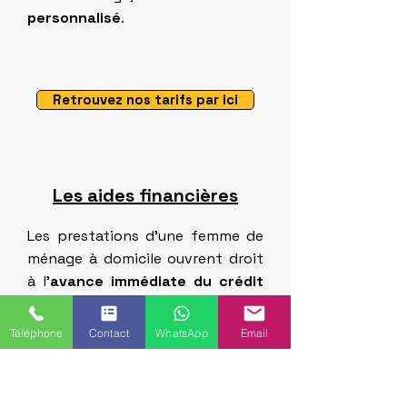
personnalisé
.
Retrouvez nos tarifs par ici
Les aides financières
Les prestations d'une femme de
ménage à domicile ouvrent droit
à l’
avance immédiate du crédit
d’impôt de 50 %
et peuvent aussi
être réglées par CESU préfinancés
Téléphone
Contact
WhatsApp
Email
selon votre situation.