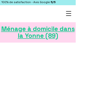
100% de satisfaction - Avis Google
5/5
Ménage à domicile dans
la Yonne (89)